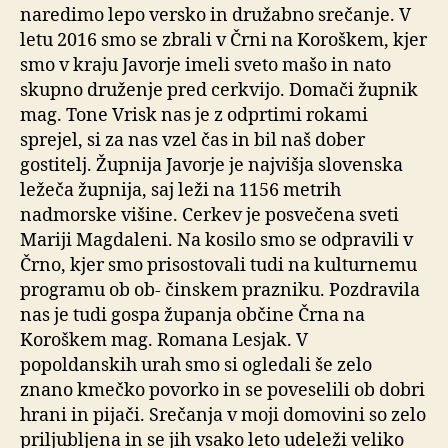
naredimo lepo versko in družabno srečanje. V
letu 2016 smo se zbrali v Črni na Koroškem, kjer
smo v kraju Javorje imeli sveto mašo in nato
skupno druženje pred cerkvijo. Domači župnik
mag. Tone Vrisk nas je z odprtimi rokami
sprejel, si za nas vzel čas in bil naš dober
gostitelj. Župnija Javorje je najvišja slovenska
ležeča župnija, saj leži na 1156 metrih
nadmorske višine. Cerkev je posvečena sveti
Mariji Magdaleni. Na kosilo smo se odpravili v
Črno, kjer smo prisostovali tudi na kulturnemu
programu ob ob- činskem prazniku. Pozdravila
nas je tudi gospa županja občine Črna na
Koroškem mag. Romana Lesjak. V
popoldanskih urah smo si ogledali še zelo
znano kmečko povorko in se poveselili ob dobri
hrani in pijači. Srečanja v moji domovini so zelo
priljubljena in se jih vsako leto udeleži veliko