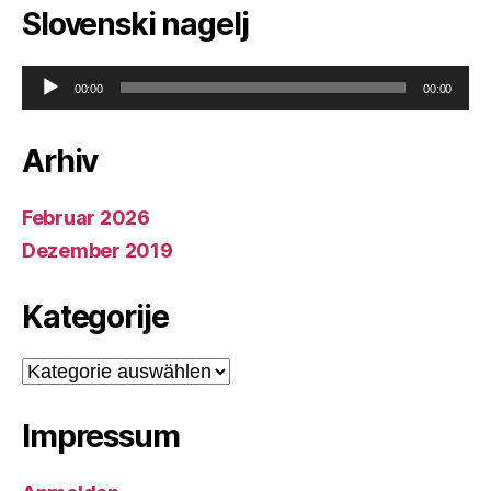
Slovenski nagelj
A
00:00
00:00
u
d
i
Arhiv
o
-
P
Februar 2026
l
Dezember 2019
a
y
e
Kategorije
r
Kategorije
Impressum