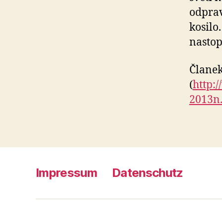
odprav
kosilo.
nastop
Članek
(
http:
2013n
Impressum
Datenschutz