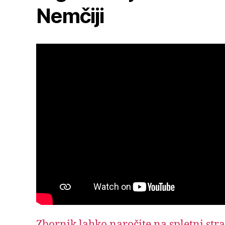
Nemčiji
Zbornik lahko naročite na spletni str