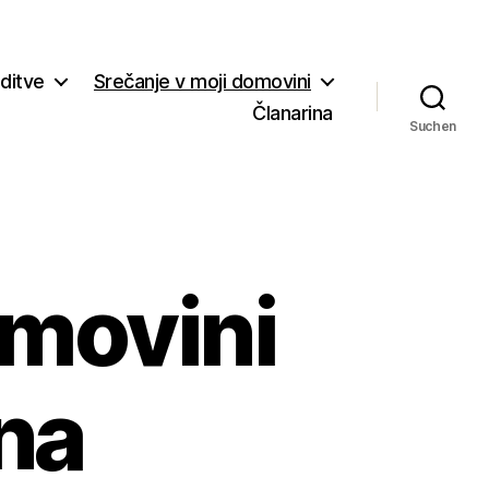
editve
Srečanje v moji domovini
Članarina
Suchen
omovini
na