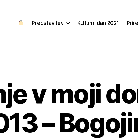
Predstavitev
Kulturni dan 2021
Prir
je v moji d
013 – Bogoji