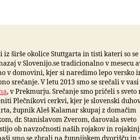
iz širše okolice Stuttgarta in tisti kateri so se
 nazaj v Slovenijo.se tradicionalno v mesecu 
o v domovini, kjer si naredimo lepo versko i
no srečanje. V letu 2013 smo se srečali v vasi
na
, v Prekmurju. Srečanje smo pričeli s sveto
iti Plečnikovi cerkvi, kjer je slovenski duhov
arta, župnik Aleš Kalamar skupaj z domačim
om, dr. Stanislavom Zverom, darovala sveto
stijo ob navzočnosti naših rojakov in rojakinj
maši smo se zbrali na župnijskem dvorišču in 