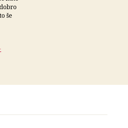
 dobro
to še
-