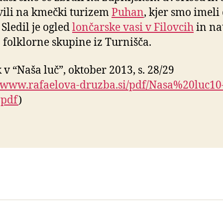
ili na kmečki turizem
Puhan
, kjer smo imeli
 Sledil je ogled
lončarske vasi v Filovcih
in na
 folklorne skupine iz Turnišča.
 v “Naša luč”, oktober 2013, s. 28/29
//www.rafaelova-druzba.si/pdf/Nasa%20luc10
.pdf
)