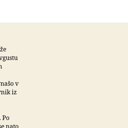
 že
avgustu
n
 mašo v
nik iz
. Po
se nato