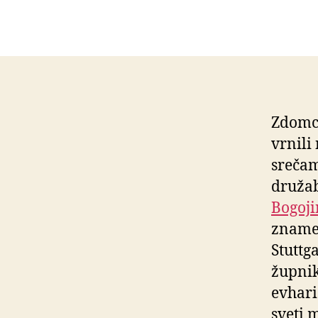
Zdomci 
vrnili
srečam
družab
Bogoji
znamen
Stuttg
župnik
evhari
sveti 