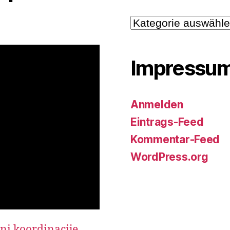
Kategorije
Impressu
Anmelden
Eintrags-Feed
Kommentar-Feed
WordPress.org
ani koordinacije