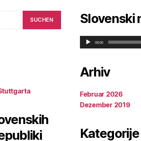
Slovenski 
A
00:00
u
d
i
Arhiv
o
-
P
Stuttgarta
Februar 2026
l
a
Dezember 2019
y
lovenskih
e
r
Kategorije
epubliki